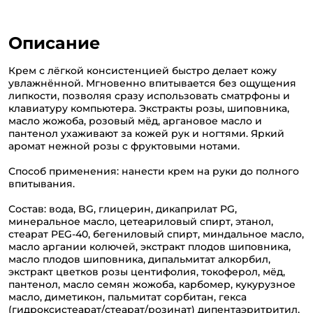
Описание
Крем с лёгкой консистенцией быстро делает кожу
увлажнённой. Мгновенно впитывается без ощущения
липкости, позволяя сразу использовать сматрфоны и
клавиатуру компьютера. Экстракты розы, шиповника,
масло жожоба, розовый мёд, аргановое масло и
пантенол ухаживают за кожей рук и ногтями. Яркий
аромат нежной розы с фруктовыми нотами.
Способ применения: нанести крем на руки до полного
впитывания.
Состав: вода, BG, глицерин, дикаприлат PG,
минеральное масло, цетеариловый спирт, этанол,
стеарат PEG-40, бегениловый спирт, миндальное масло,
масло аргании колючей, экстракт плодов шиповника,
масло плодов шиповника, дипальмитат алкорбил,
экстракт цветков розы центифолия, токоферол, мёд,
пантенол, масло семян жожоба, карбомер, кукурузное
масло, диметикон, пальмитат сорбитан, гекса
(гидроксистеарат/стеарат/розинат) дипентаэритритил,