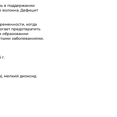
оль в поддержании
е волокна. Дефицит
еременности, когда
огает предотвратить
 в образовании
истыми заболеваниями.
 г.
а), мелкий диоксид
.