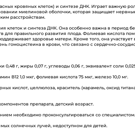
расных кровяных клеток) и синтезе ДНК. Играет важную р
азовании миелиновой оболочки, которая защищает нервны
ким расстройствам.
ия клеток и синтеза ДНК. Она особенно важна в период б
в для правильного развития плода. Фолиевая кислота пом
оддерживает здоровье матери. Кроме того, она участвует
ень гомоцистеина в крови, что связано с сердечно-сосуд
 0,48 г, жиры 0,07 г, углеводы 0,06 г, эквивалент соли 0,025
н B12 1,0 мкг, фолиевая кислота 75 мкг, железо 10,0 мг.
ных кислот, целлюлоза, краситель (карамель, оксид титан
омпонентов препарата, детский возраст.
нием необходимо проконсультироваться со специалистом
ямых солнечных лучей, недоступном для детей.