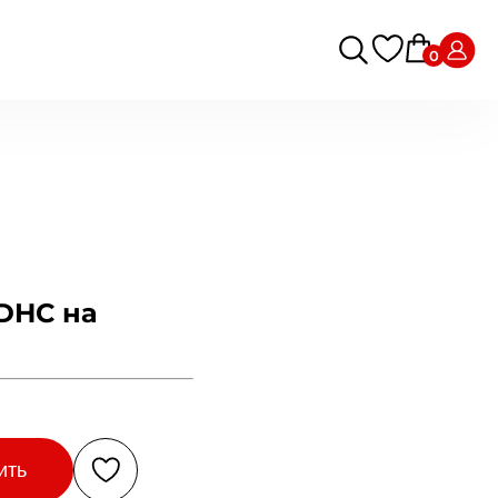
0
DHC на
ить