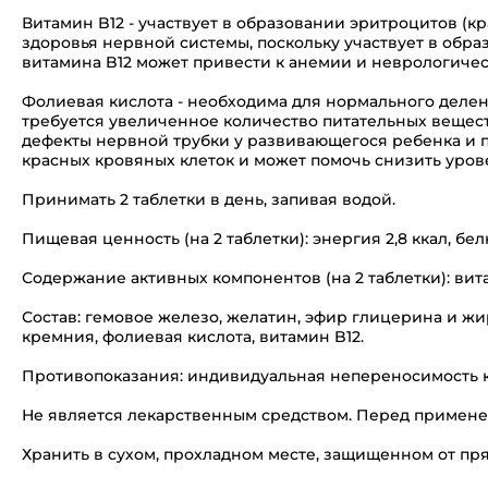
Витамин B12 - участвует в образовании эритроцитов (к
здоровья нервной системы, поскольку участвует в обр
витамина B12 может привести к анемии и неврологичес
Фолиевая кислота - необходима для нормального делен
требуется увеличенное количество питательных вещест
дефекты нервной трубки у развивающегося ребенка и п
красных кровяных клеток и может помочь снизить уров
Принимать 2 таблетки в день, запивая водой.
Пищевая ценность (на 2 таблетки): энергия 2,8 ккал, белки
Содержание активных компонентов (на 2 таблетки): витами
Состав: гемовое железо, желатин, эфир глицерина и жир
кремния, фолиевая кислота, витамин B12.
Противопоказания: индивидуальная непереносимость к
Не является лекарственным средством. Перед примене
Хранить в сухом, прохладном месте, защищенном от пр