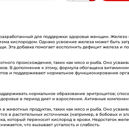
о разработанный для поддержки здоровья женщин. Железо
изма кислородом. Однако усвоение железа может быть зат
ищи. Эта добавка помогает восполнить дефицит железа и 
отного происхождения, таких как мясо и рыба. Оно усваив
ков. В дополнение к этому, формула обогащена витамином
цитов и поддерживают нормальное функционирование орга
поддерживать нормальное образование эритроцитов; спос
доровье в период диет и взросления. Активные компонен
я в животных продуктах, таких как мясо и рыба. Оно усваи
тся в растительных источниках (например, в бобовых и зл
ка, который переносит кислород в крови. Недостаток жел
ижается, что вызывает усталость и слабость.