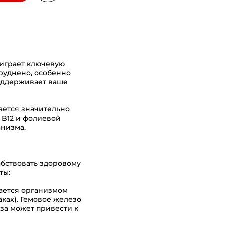
 играет ключевую
руднено, особенно
поддерживает ваше
ается значительно
 B12 и фолиевой
низма.
обствовать здоровому
ты:
вается организмом
аках). Гемовое железо
еза может привести к