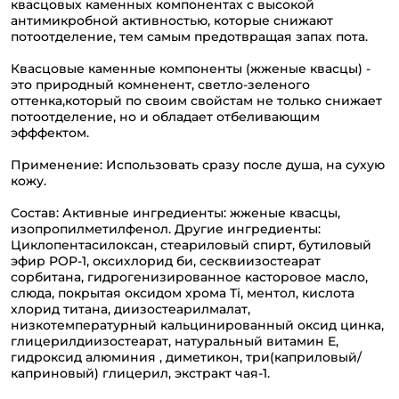
квасцовых каменных компонентах с высокой
антимикробной активностью, которые снижают
потоотделение, тем самым предотвращая запах пота.
Квасцовые каменные компоненты (жженые квасцы) -
это природный комненент, светло-зеленого
оттенка,который по своим свойстам не только снижает
потоотделение, но и обладает отбеливающим
эфффектом.
Применение: Использовать сразу после душа, на сухую
кожу.
Состав: Активные ингредиенты: жженые квасцы,
изопропилметилфенол. Другие ингредиенты:
Циклопентасилоксан, стеариловый спирт, бутиловый
эфир POP-1, оксихлорид би, сесквиизостеарат
сорбитана, гидрогенизированное касторовое масло,
слюда, покрытая оксидом хрома Ti, ментол, кислота
хлорид титана, диизостеарилмалат,
низкотемпературный кальцинированный оксид цинка,
глицерилдиизостеарат, натуральный витамин Е,
гидроксид алюминия , диметикон, три(каприловый/
каприновый) глицерил, экстракт чая-1.