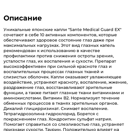
Описание
Уникальные японские капли "Sante Medical Guard EX"
сочетают в себе 10 активных компонентов, которые
обеспечивают здоровое состояние глаз даже при
максимальных нагрузках. Этот вид глазных капель
рекомендован к использованию в качестве
профилактики против снижения остроты зрения,
усталости глаз, их воспаления и сухости. Препарат
высокоэффективен при сильной красноте глаз и
воспалительных процессах глазных тканей и
слизистых оболочек. Капли оказывают увлажняющее
воздействие, устраняют красноту, воспаление, жжение,
раздражение глаз, восстанавливают зрительные
функции, а также питают глазные ткани витаминами и
аминокислотами. Витамин В2. Нормализует течение
обменных процессов в тканях зрительных органов.
Дикалий глицирризинат. Снимает воспаление.
Тетрагидрозолина гидрохлорид. Борется с
покраснением глаз. Хондроитин сульфат натрия.
Помогает справиться со слезливостью глаз, устраняет
признаки сухости. Таурин. Положительно влияет на