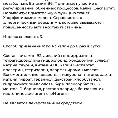
метаболизм. Витамин B6. Принимает участие в
регулировании обменных процессов. Калий L-аспартат.
Нормализует дыхательную функцию тканей.
Хлорфенирамин мелеат. Справляется с
аллергическими реакциями, которые вызываются
повышенность активностью гистамина.
Индекс свежести: 3.
Способ применения: по 1-3 капли до 6 раз в сутки.
Состав: витамин В2, дикалий глицирризинат,
тетрагидрозолина гидрохлорид, хондроитин сульфат
натрия, таурин, витамин B6, калий L-аспартат,
прозерин, тетризолин, хлорфенирамин мелеат.
Вспомогательные вещества: гиалуронат натрия, эдетат
натрия гидрат, гераниол, декстран, хлорбутанол,
гидроксиэтилцеллюлоза, бура, полисорбат 80, L-
ментол, D-борнеол, раствор хлорида бензалкония,
изотонические агенты, рН агент.
Не является лекарственным средством.