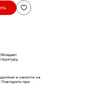
ить
 Обладает
труктуру.
адонями и нанести на
. Повторить при