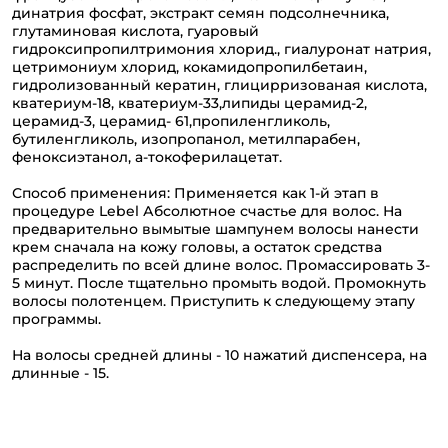
динатрия фосфат, экстракт семян подсолнечника,
глутаминовая кислота, гуаровый
гидроксипропилтримония хлорид., гиалуронат натрия,
цетримониум хлорид, кокамидопропилбетаин,
гидролизованный кератин, глицирризованая кислота,
кватериум-18, кватериум-33,липиды церамид-2,
церамид-3, церамид- 61,пропиленгликоль,
бутиленгликоль, изопропанол, метилпарабен,
феноксиэтанол, а-токоферилацетат.
Способ применения: Применяется как 1-й этап в
процедуре Lebel Абсолютное счастье для волос. На
предварительно вымытые шампунем волосы нанести
крем сначала на кожу головы, а остаток средства
распределить по всей длине волос. Промассировать 3-
5 минут. После тщательно промыть водой. Промокнуть
волосы полотенцем. Приступить к следующему этапу
программы.
На волосы средней длины - 10 нажатий диспенсера, на
длинные - 15.