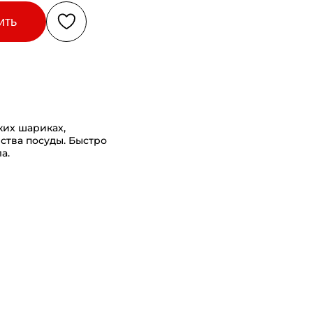
ить
ких шариках,
ства посуды. Быстро
а.