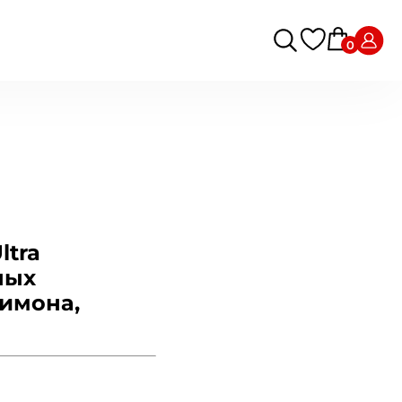
0
ltra
ных
имона,