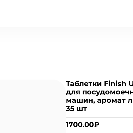
Таблетки Finish U
для посудомоеч
машин, аромат л
35 шт
1700.00₽