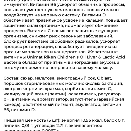
иммунитет. Витамин B6 ускоряет обменные процессы,
повышает умственную деятельность, положительно
воздействует на нервную систему. Витамин D
обеспечивает правильное усвоение кальция, повышает
защитные силы организма, нормализует обменные
процессы. Витамин С повышает защитные функции
организма, снижает риск сезонных заболеваний,
блокирует действие свободных радикалов, ускоряет
процесс регенерации, способствует выведению из
организма токсинов и канцерогенов. Жевательные
витамины Unimat Riken Children's Oil Liver & Lactic Acid
Bacteria обладают приятным виноградным вкусом, а
потому непременно понравятся вашему малышу.
Состав: сахар, мальтоза, виноградный сок, Oblaat,
порошок стерилизованных молочнокислых бактерий,
экстракт черники, крахмал, сорбитол, витамин С,
желирующий агент (пектин), осветлитель, регулятор
рН, витамин А, ароматизатор, загуститель (аравийская
камедь), растительный пигмент, эмульгатор, витамин
В6, витамин D.
Пищевая ценность (3 шт): энергия 10,95 ккал, белок 0 г,
липиды 0,01 г, углеводы 2,71 г, эквивалентное
количество соли 0,0067 г.