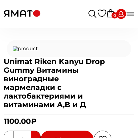
0
Unimat Riken Kanyu Drop
Gummy Витамины
виноградные
мармеладки с
лактобактериями и
витаминами A,В и Д
1100.00₽