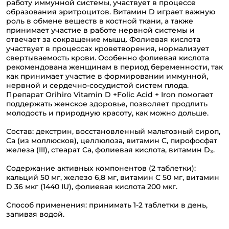
работу иммунной системы, участвует в процессе
образования эритроцитов. Витамин D играет важную
роль в обмене веществ в костной ткани, а также
принимает участие в работе нервной системы и
отвечает за сокращение мышц. Фолиевая кислота
участвует в процессах кроветворения, нормализует
свертываемость крови. Особенно фолиевая кислота
рекомендована женщинам в период беременности, так
как принимает участие в формировании иммунной,
нервной и сердечно-сосудистой систем плода.
Препарат Orihiro Vitamin D +Folic Acid + Iron помогает
поддержать женское здоровье, позволяет продлить
молодость и природную красоту, как можно дольше.
Состав: декстрин, восстановленный мальтозный сироп,
Ca (из моллюсков), целлюлоза, витамин C, пирофосфат
железа (III), стеарат Ca, фолиевая кислота, витамин D₃.
Содержание активных компонентов (2 таблетки):
кальций 50 мг, железо 6,8 мг, витамин С 50 мг, витамин
D 36 мкг (1440 IU), фолиевая кислота 200 мкг.
Способ применения: принимать 1-2 таблетки в день,
запивая водой.