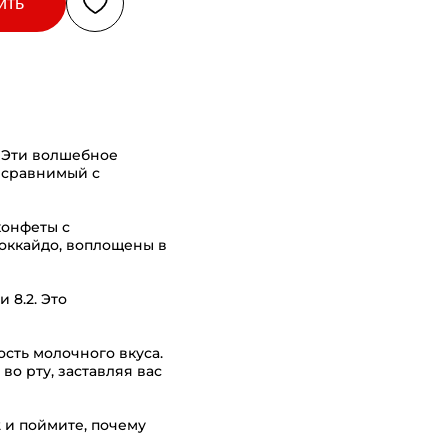
ить
. Эти волшебное
есравнимый с
конфеты с
оккайдо, воплощены в
 8.2. Это
ость молочного вкуса.
о рту, заставляя вас
 и поймите, почему