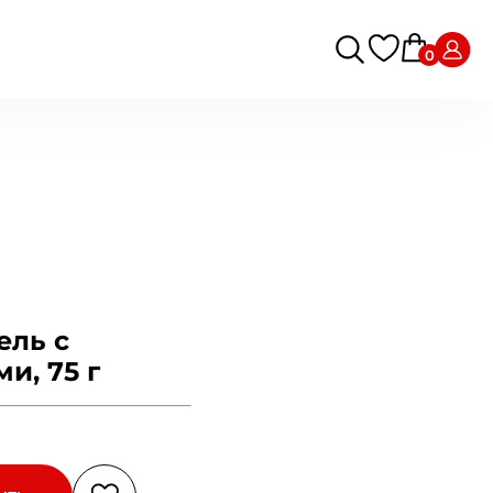
0
ель с
и, 75 г