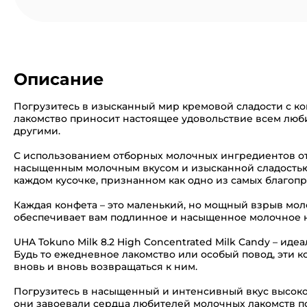
Описание
Погрузитесь в изысканный мир кремовой сладости с кон
лакомство приносит настоящее удовольствие всем люб
другими.
С использованием отборных молочных ингредиентов от 
насыщенным молочным вкусом и изысканной сладостью.
каждом кусочке, признанном как одно из самых благопр
Каждая конфета – это маленький, но мощный взрыв мол
обеспечивает вам подлинное и насыщенное молочное н
UHA Tokuno Milk 8.2 High Concentrated Milk Candy – иде
Будь то ежедневное лакомство или особый повод, эти к
вновь и вновь возвращаться к ним.
Погрузитесь в насыщенный и интенсивный вкус высоко
они завоевали сердца любителей молочных лакомств по