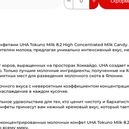
Оформ
0
фетами UHA Tokuno Milk 8.2 High Concentrated Milk Candy
ителям молока, предлагая уникально интенсивный вкус, н
коров, выращенных на просторах Хоккайдо. UHA создает 
 Только лучшие молочные ингредиенты, полученные на Х
иятных мест для разведения молочного скота в Японии.
очного вкуса с невероятным коэффициентом концентрации
аслаждение в каждом кусочке.
альное удовольствие для тех, кто ценит чистоту и бархатист
онфеты принесут вам нежный кремовый вкус, который тает в
концентрированных молочных конфет UHA Tokuno Milk 8.2
 всему миру.