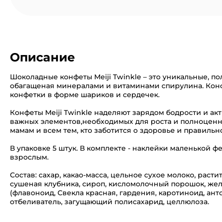
Описание
Шоколадные конфеты Meiji Twinkle – это уникальные, по
обагащеная минералами и витаминами спирулина. Кон
конфетки в форме шариков и сердечек.
Конфеты Meiji Twinkle наделяют зарядом бодрости и а
важных элементов,необходимых для роста и полноценно
мамам и всем тем, кто заботится о здоровье и правиль
В упаковке 5 штук. В комплекте - наклейки маленькой ф
взрослым.
Состав: сахар, какао-масса, цельное сухое молоко, раст
сушеная клубника, сироп, кисломолочный порошок, жела
(флавоноид, Свекла красная, гардения, каротиноид, ан
отбеливатель, загущающий полисахарид, целлюлоза.