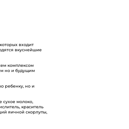
 которых входит
одятся вкуснейшие
всем комплексом
ям но и будущим
ко ребенку, но и
е сухое молоко,
ислитель, краситель
ьций яичной скорлупы,