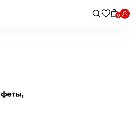
0
феты,