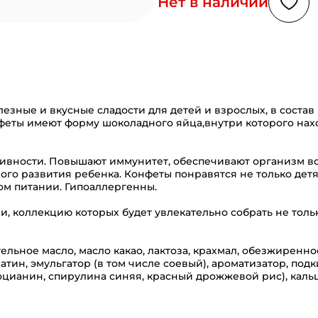
Нет в наличии
лезные и вкусные сладости для детей и взрослых, в состав
феты имеют форму шоколадного яйца,внутри которого нах
ктивности. Повышают иммунитет, обеспечивают организм 
го развития ребенка. Конфеты понравятся не только дет
ном питании. Гипоаллергенны.
еи, коллекцию которых будет увлекательно собрать не толь
ительное масло, масло какао, лактоза, крахмал, обезжиренно
тин, эмульгатор (в том числе соевый), ароматизатор, подк
тоцианин, спирулина синяя, красный дрожжевой рис), кал