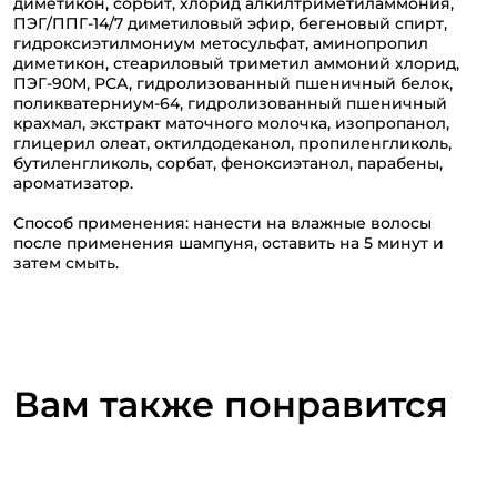
диметикон, сорбит, хлорид алкилтриметиламмония,
ПЭГ/ППГ-14/7 диметиловый эфир, бегеновый спирт,
гидроксиэтилмониум метосульфат, аминопропил
диметикон, стеариловый триметил аммоний хлорид,
ПЭГ-90М, РСА, гидролизованный пшеничный белок,
поликватерниум-64, гидролизованный пшеничный
крахмал, экстракт маточного молочка, изопропанол,
глицерил олеат, октилдодеканол, пропиленгликоль,
бутиленгликоль, сорбат, феноксиэтанол, парабены,
ароматизатор.
Способ применения: нанести на влажные волосы
после применения шампуня, оставить на 5 минут и
затем смыть.
Вам также понравится